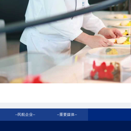
--
民航企业
--
--
重要媒体
--