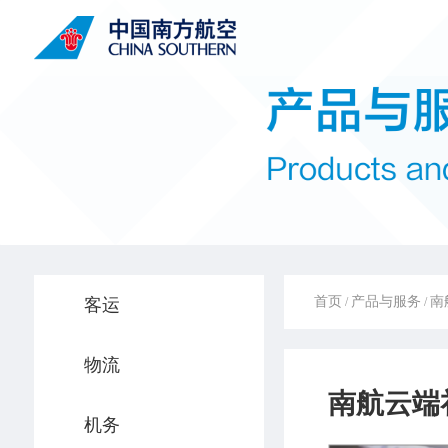
首页
产品与服务
南
客运
/
/
物流
南航云端
机务