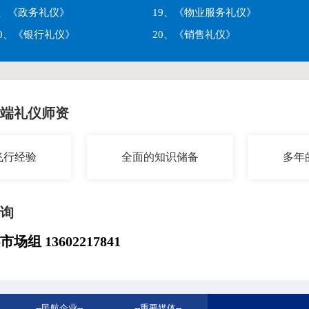
9、《政务礼仪》
19、《物业服务礼仪》
10、《银行礼仪》
20、《销售礼仪》
端礼仪师资
飞行经验
全面的知识储备
多年
询
市场组
13602217841
--
民航企业
--
--
重要媒体
--