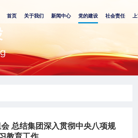
首页
关于我们
新闻中心
党的建设
社会责任
上
会 总结集团深入贯彻中央八项规
习教育工作