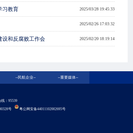
学习教育
2025/03/28 19:45:33
2025/02/26 17:03:32
政建设和反腐败工作会
2025/02/20 18:19:14
--
民航企业
--
--
重要媒体
--
线：95539
0328号
粤公网安备44011102002695号