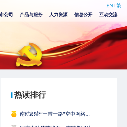
EN
繁
市公司
产品与服务
人力资源
信息公开
互动交流
热读排行
南航织密“一带一路”空中网络...
1