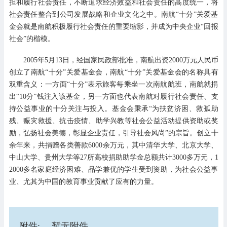
担和履行社会责任，不断追求经济效益和社会责任的高度统一，将
社会责任整合到公司发展战略和企业文化之中。南航“十分”关爱基
金会就是南航积极履行社会责任的重要缩影，并成为中央企业“回报
社会”的楷模。
2005年5月13日，经国家民政部批准，南航出资2000万元人民币
创立了南航“十分”关爱基金会，南航“十分”关爱基金会的名称具有
双重含义：一方面“十分”表示旅客每乘坐一次南航航班，南航就捐
出“10分”钱注入该基金，另一方面也代表南航对履行社会责任、支
持公益事业的十分关注与投入。基金会秉承“为扶贫济困、救孤助
残、赈灾救援、抗击疫情、助学兴教等社会公益活动提供资助或奖
励，弘扬社会美德，彰显企业责任，引导社会风尚”的宗旨。创立十
余年来，共捐赠各类善款6000余万元，其中清华大学、北京大学、
中山大学、贵州大学等27所高校捐助助学金总额共计3000多万元，1
2000多名家庭经济困难、品学兼优的学生受到资助，为社会公益事
业、尤其为中国的教育事业贡献了应有的力量。
附件:
暂无附件